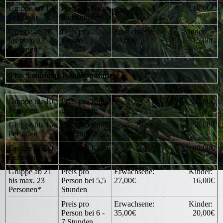
Gruppe bis 19
Preis pro Kahn
110,00€
Personen
und Stunde
Gruppe ab 20
Preis pro
Erwachsene:
Kinder:
bis max. 23
Person
24,00€
15,00€
Personen*
5 bis 9 stündige Kahnrundfahrt:
Gruppe bis 10
Preis pro Kahn
90,00€
Personen
und Stunde
Gruppe bis 15
Preis pro Kahn
95,00€
Personen
und Stunde
Gruppe bis 20
Preis pro Kahn
100,00€
Personen
und Stunde
Gruppe ab 21
Preis pro
Erwachsene:
Kinder:
bis max. 23
Person bei 5,5
27,00€
16,00€
Personen*
Stunden
Preis pro
Erwachsene:
Kinder:
Person bei 6 -
35,00€
20,00€
7 Stunden