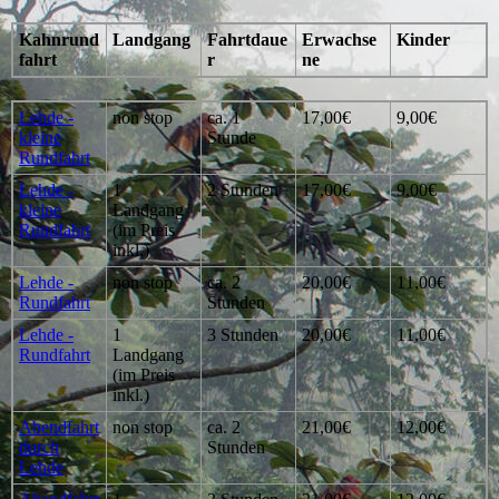
Kahnrund
Landgang
Fahrtdaue
Erwachse
Kinder
fahrt
r
ne
Lehde -
non stop
ca. 1
17,00€
9,00€
kleine
Stunde
Rundfahrt
Lehde -
1
2 Stunden
17,00€
9,00€
kleine
Landgang
Rundfahrt
(im Preis
inkl.)
Lehde -
non stop
ca. 2
20,00€
11,00€
Rundfahrt
Stunden
Lehde -
1
3 Stunden
20,00€
11,00€
Rundfahrt
Landgang
(im Preis
inkl.)
Abendfahrt
non stop
ca. 2
21,00€
12,00€
durch
Stunden
Lehde