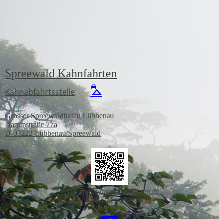
Spreewald Kahnfahrten
⛍
Kahnabfahrtsstelle
:
Grosser Spreewaldhafen Lübbenau
Dammstraße 77a
D-03222 Lübbenau/Spreewal
d
info@spreewald-kahnfahrten.de
☏ +49 172 2455395