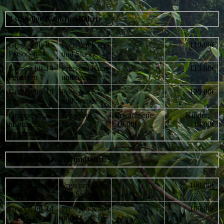
3 stündige Kahnrundfahrt:
Gruppe bis 8
Preis pro Kahn
110,00€
Personen
und Stunde
Gruppe bis 14
Preis pro Kahn
115,00€
Personen
und Stunde
Gruppe bis 19
Preis pro Kahn
125,00€
Personen
und Stunde
Gruppe ab 20
Preis pro
Erwachsene:
Kinder:
bis max. 23
Person
19,00€
14,00€
Personen*
4,5 stündige Kahnrundfahrt:
Gruppe bis 8
Preis pro Kahn
100,00€
Personen
und Stunde
Gruppe bis 14
Preis pro Kahn
105,00€
Personen
und Stunde